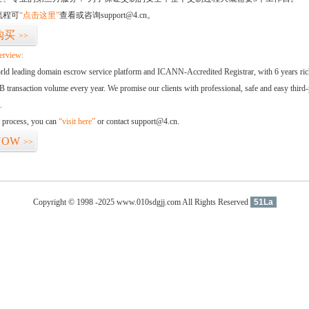
流程可
“点击这里”
查看或咨询support@4.cn。
购买
>>
erview:
orld leading domain escrow service platform and ICANN-Accredited Registrar, with 6 years ri
 transaction volume every year. We promise our clients with professional, safe and easy third-
.
d process, you can
“visit here”
or contact support@4.cn.
NOW
>>
Copyright © 1998 -2025 www.010sdgjj.com All Rights Reserved
51La