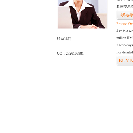
具体交易
我要
Process Ov
4.cn is a w
million RMB
联系我们
5 workdays
For detaile
QQ：2726103981
BUY 