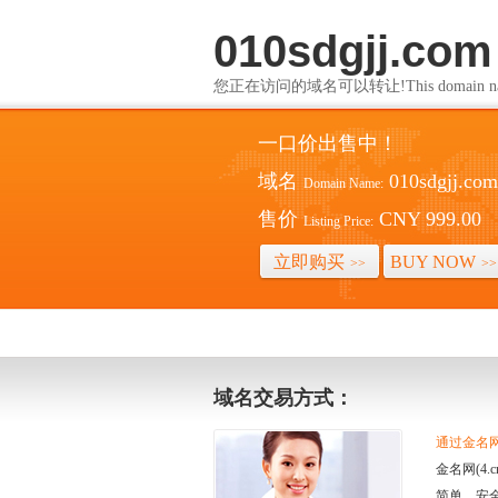
010sdgjj.com
您正在访问的域名可以转让!This domain name i
一口价出售中！
域名
010sdgjj.com
Domain Name:
售价
CNY 999.00
Listing Price:
立即购买
BUY NOW
>>
>>
域名交易方式：
通过金名网(
金名网(4
简单、安